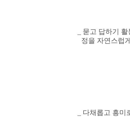
_
묻고 답하기 활
정을 자연스럽게
_
다채롭고 흥미