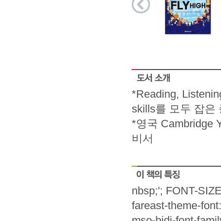
*Reading, Liste
skills를 모두 잡
*영국 Cambridge Y
비서
nbsp;'; FONT-SIZE:
fareast-theme-font
mso-bidi-font-fami