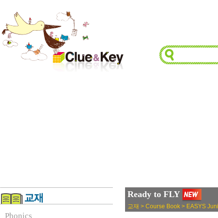
Ready to FLY
교재 > Course Book > EASYS Juni
Phonics