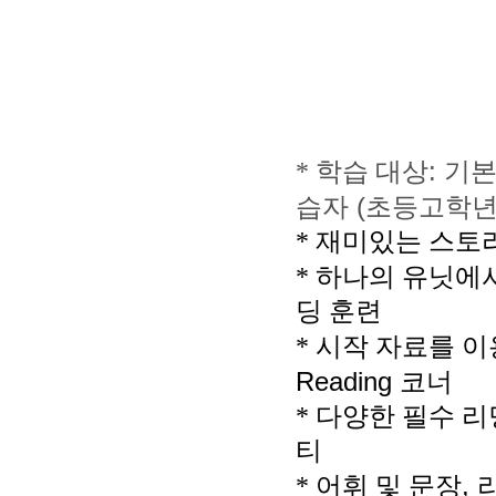
:
*
학습 대상
기본
(
습자
초등고학
*
재미있는 스토리
*
하나의 유닛에서
딩 훈련
*
시작 자료를 이
Reading
코너
*
다양한 필수 리
티
,
*
어휘 및 문장