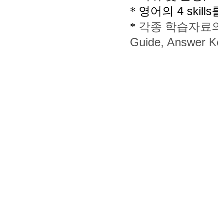
4 skills
*
영어의
*
각종 학습자료의
Guide, Answer 
small
As you into financial
ironpaydayloans.com
quick payda