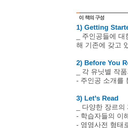
1) Getting Start
_
주인공들에 대한
해 기존에 갖고 
2) Before You 
_
각 유닛별 작품
-
주인공 소개를 
3) Let’s Read
_
다양한 장르의 
-
학습자들의 이해
-
영영사전 형태로