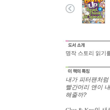
명작 스토리 읽기를
내가 피터팬처럼 
빨간머리 앤이 내
해줄까
?
Clue & Key
의 새