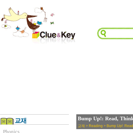
Bump Up!: Read, Thin
교재 > Reading > Bump Up!: Read,
Phonics