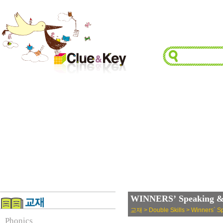
WINNERS’ Speaking & 
교재 > Double Skills > Winners´ Sp
Phonics