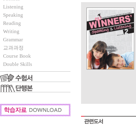
Listening
Speaking
Reading
Writing
Grammar
교과과정
Course Book
Double Skills